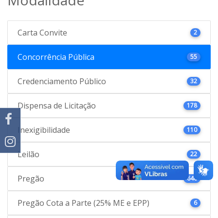
Carta Convite
2
Concorrência Pública
55
Credenciamento Público
32
Dispensa de Licitação
178
Inexigibilidade
110
Leilão
22
Pregão
646
Pregão Cota a Parte (25% ME e EPP)
6