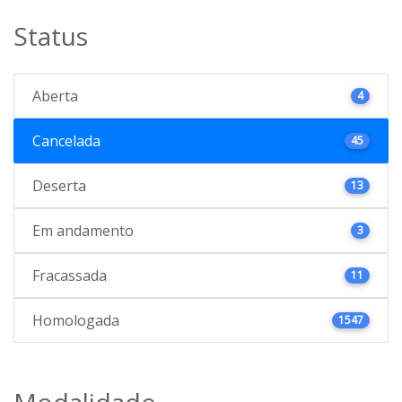
Status
Aberta
4
Cancelada
45
Deserta
13
Em andamento
3
Fracassada
11
Homologada
1547
Modalidade