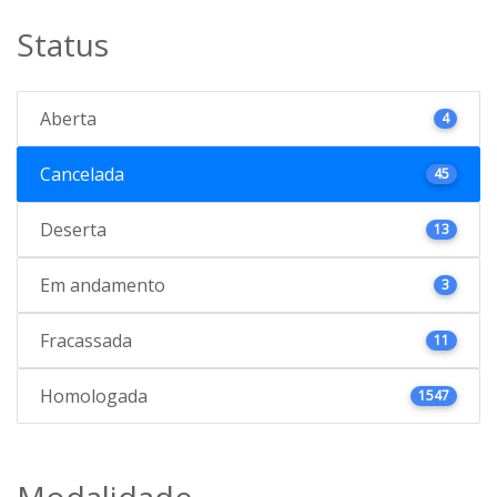
Status
Aberta
4
Cancelada
45
Deserta
13
Em andamento
3
Fracassada
11
Homologada
1547
Modalidade