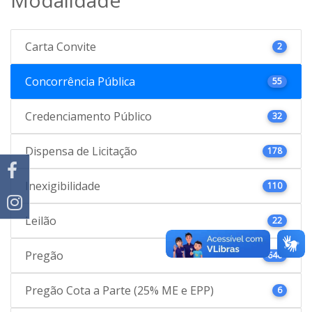
Carta Convite
2
Concorrência Pública
55
Credenciamento Público
32
Dispensa de Licitação
178
Inexigibilidade
110
Leilão
22
Pregão
646
Pregão Cota a Parte (25% ME e EPP)
6