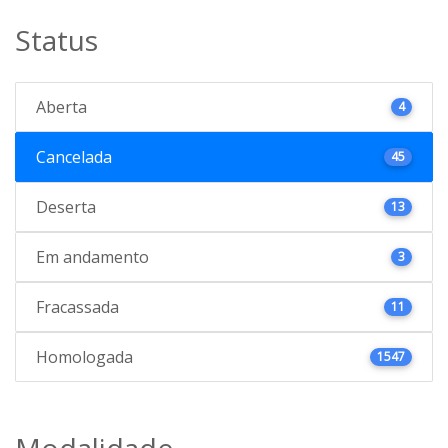
Status
Aberta
4
Cancelada
45
Deserta
13
Em andamento
3
Fracassada
11
Homologada
1547
Modalidade