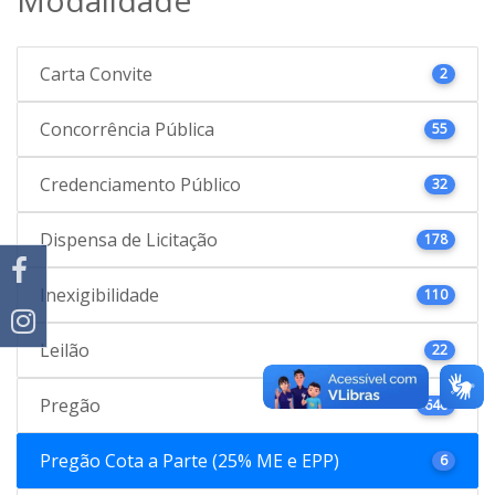
Carta Convite
2
Concorrência Pública
55
Credenciamento Público
32
Dispensa de Licitação
178
Inexigibilidade
110
Leilão
22
Pregão
646
Pregão Cota a Parte (25% ME e EPP)
6