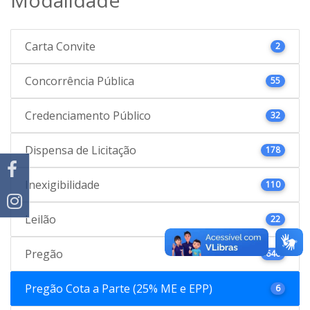
Carta Convite
2
Concorrência Pública
55
Credenciamento Público
32
Dispensa de Licitação
178
Inexigibilidade
110
Leilão
22
Pregão
646
Pregão Cota a Parte (25% ME e EPP)
6