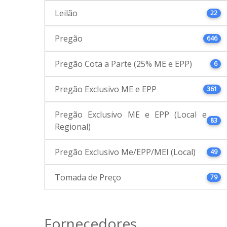
Leilão
22
Pregão
646
Pregão Cota a Parte (25% ME e EPP)
6
Pregão Exclusivo ME e EPP
361
Pregão Exclusivo ME e EPP (Local e
83
Regional)
Pregão Exclusivo Me/EPP/MEI (Local)
49
Tomada de Preço
79
Fornecedores