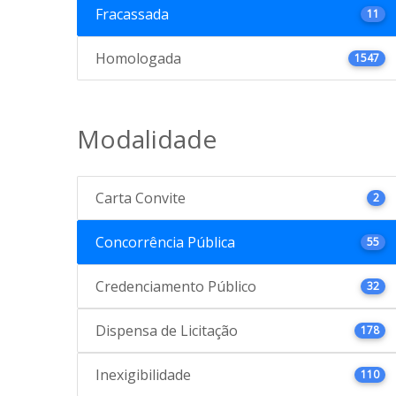
Fracassada
11
Homologada
1547
Modalidade
Carta Convite
2
Concorrência Pública
55
Credenciamento Público
32
Dispensa de Licitação
178
Inexigibilidade
110