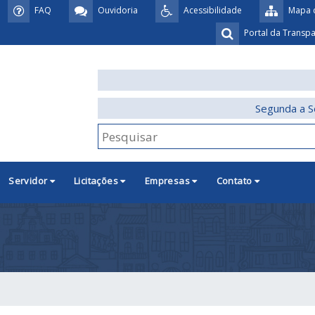
FAQ
Ouvidoria
Acessibilidade
Mapa d
Portal da Transp
Segunda a S
Servidor
Licitações
Empresas
Contato