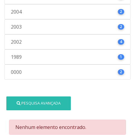
2004
2
2003
2
2002
4
1989
1
0000
2
PESQUISA AVANÇADA
Nenhum elemento encontrado.