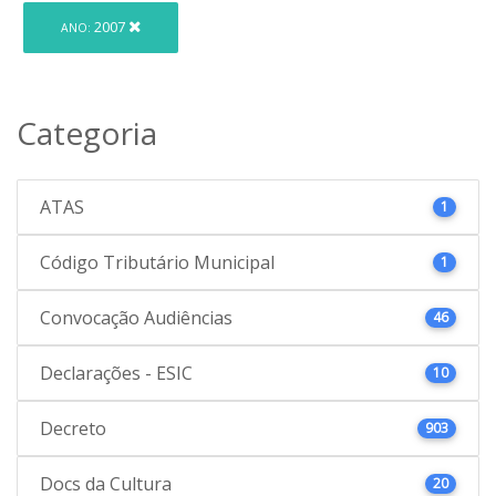
2007
ANO:
Categoria
ATAS
1
Código Tributário Municipal
1
Convocação Audiências
46
Declarações - ESIC
10
Decreto
903
Docs da Cultura
20