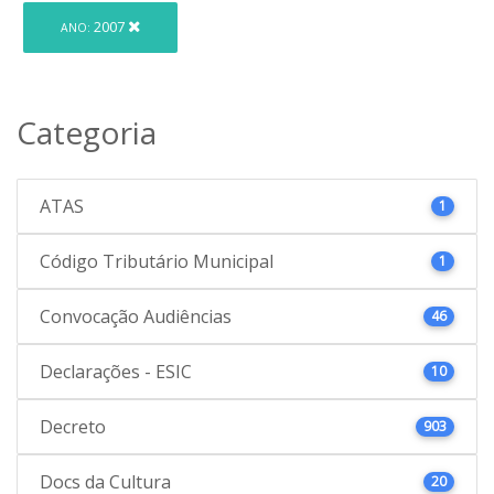
2007
ANO:
Categoria
ATAS
1
Código Tributário Municipal
1
Convocação Audiências
46
Declarações - ESIC
10
Decreto
903
Docs da Cultura
20