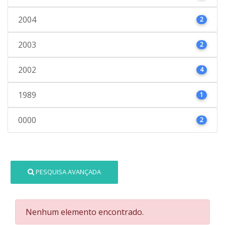
2004
2
2003
2
2002
4
1989
1
0000
2
PESQUISA AVANÇADA
Nenhum elemento encontrado.