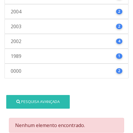
2004
2
2003
2
2002
4
1989
1
0000
2
PESQUISA AVANÇADA
Nenhum elemento encontrado.