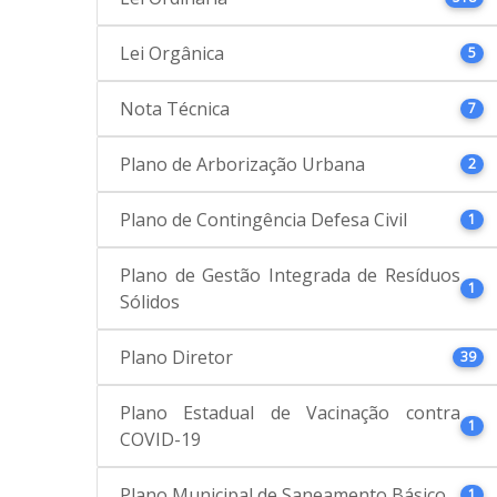
Lei Orgânica
5
Nota Técnica
7
Plano de Arborização Urbana
2
Plano de Contingência Defesa Civil
1
Plano de Gestão Integrada de Resíduos
1
Sólidos
Plano Diretor
39
Plano Estadual de Vacinação contra
1
COVID-19
Plano Municipal de Saneamento Básico
1