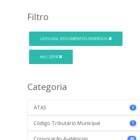
Filtro
DOCUMENTOS DIVERSOS
CATEGORIA:
2018
ANO:
Categoria
ATAS
1
Código Tributário Municipal
1
Convocação Audiências
46