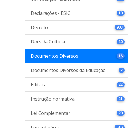
Declarações - ESIC
10
Decreto
903
Docs da Cultura
20
Documentos Diversos
18
Documentos Diversos da Educação
2
Editais
22
Instrução normativa
21
Lei Complementar
20
Lei Ordinária
518