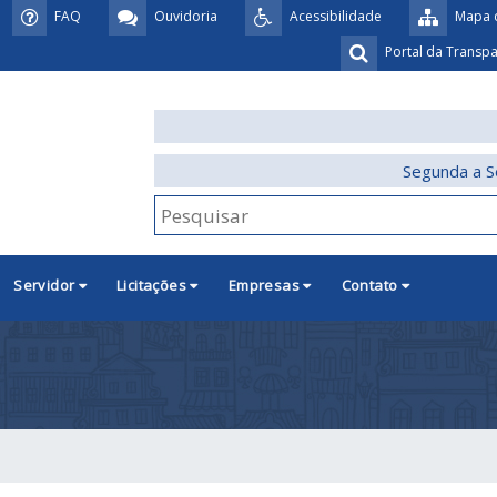
FAQ
Ouvidoria
Acessibilidade
Mapa d
Portal da Transp
Segunda a S
Servidor
Licitações
Empresas
Contato