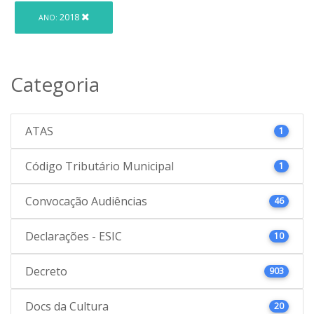
2018
ANO:
Categoria
ATAS
1
Código Tributário Municipal
1
Convocação Audiências
46
Declarações - ESIC
10
Decreto
903
Docs da Cultura
20