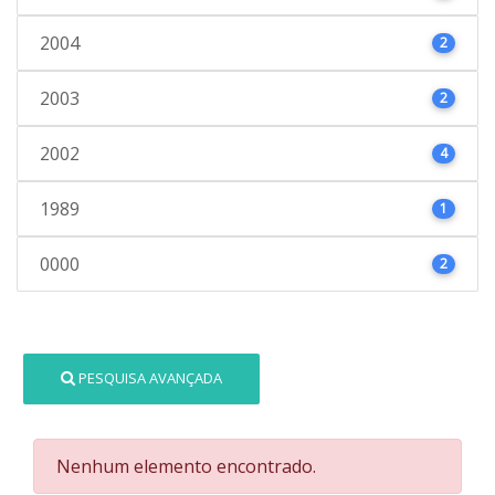
2004
2
2003
2
2002
4
1989
1
0000
2
PESQUISA AVANÇADA
Nenhum elemento encontrado.