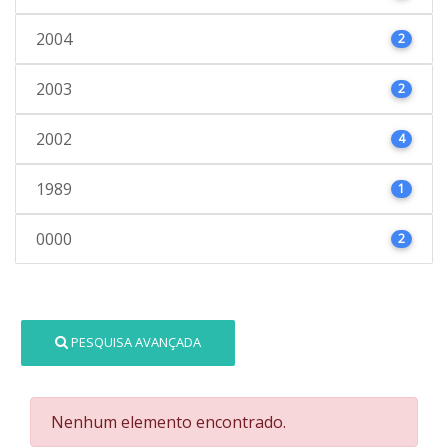
2004
2
2003
2
2002
4
1989
1
0000
2
PESQUISA AVANÇADA
Nenhum elemento encontrado.