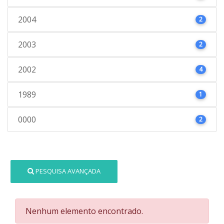
2004
2
2003
2
2002
4
1989
1
0000
2
PESQUISA AVANÇADA
Nenhum elemento encontrado.