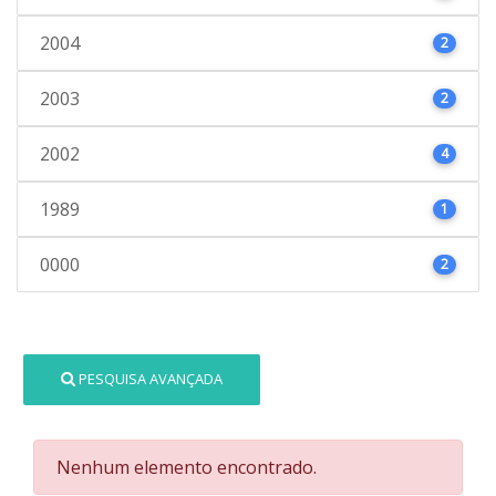
2004
2
2003
2
2002
4
1989
1
0000
2
PESQUISA AVANÇADA
Nenhum elemento encontrado.