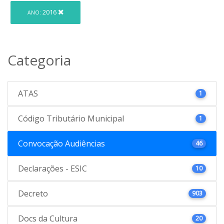
2016
ANO:
Categoria
ATAS
1
Código Tributário Municipal
1
Convocação Audiências
46
Declarações - ESIC
10
Decreto
903
Docs da Cultura
20