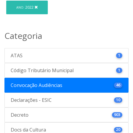
2022
ANO:
Categoria
ATAS
1
Código Tributário Municipal
1
Convocação Audiências
46
Declarações - ESIC
10
Decreto
903
Docs da Cultura
20