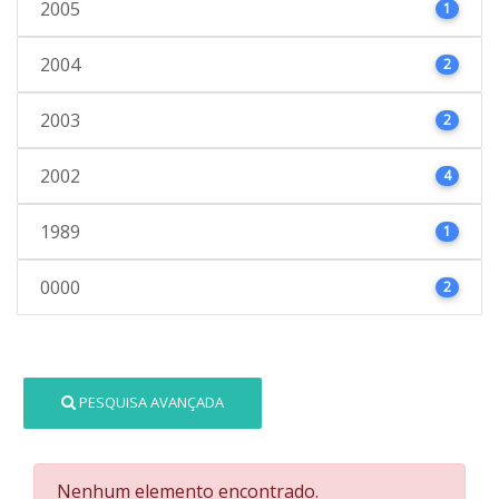
2005
1
2004
2
2003
2
2002
4
1989
1
0000
2
PESQUISA AVANÇADA
Nenhum elemento encontrado.