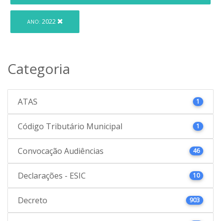
2022
ANO:
Categoria
ATAS
1
Código Tributário Municipal
1
Convocação Audiências
46
Declarações - ESIC
10
Decreto
903