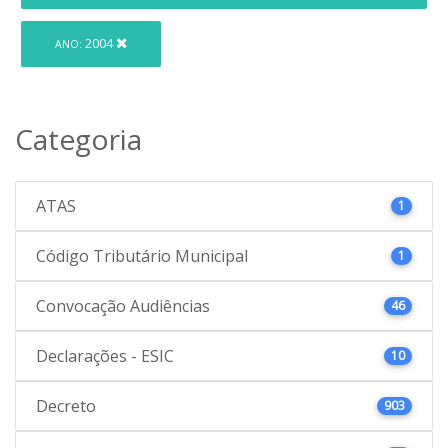
2004
ANO:
Categoria
ATAS
1
Código Tributário Municipal
1
Convocação Audiências
46
Declarações - ESIC
10
Decreto
903