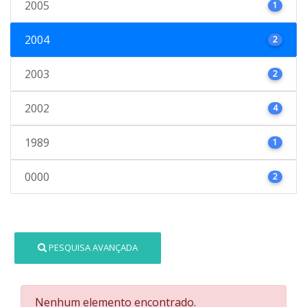
2005
1
2004
2
2003
2
2002
4
1989
1
0000
2
PESQUISA AVANÇADA
Nenhum elemento encontrado.