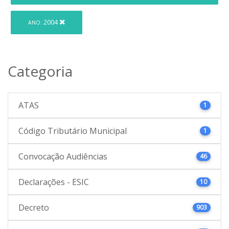
2004
ANO:
Categoria
ATAS
1
Código Tributário Municipal
1
Convocação Audiências
46
Declarações - ESIC
10
Decreto
903