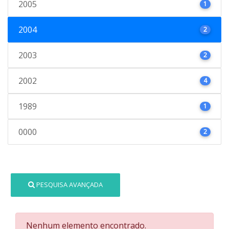
2005
1
2004
2
2003
2
2002
4
1989
1
0000
2
PESQUISA AVANÇADA
Nenhum elemento encontrado.