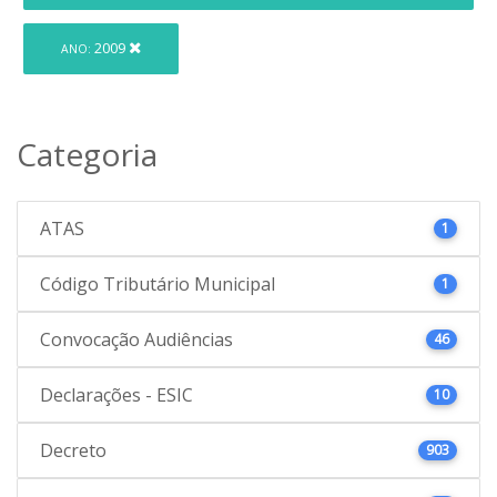
2009
ANO:
Categoria
ATAS
1
Código Tributário Municipal
1
Convocação Audiências
46
Declarações - ESIC
10
Decreto
903