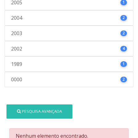
2005
1
2004
2
2003
2
2002
4
1989
1
0000
2
PESQUISA AVANÇADA
Nenhum elemento encontrado.