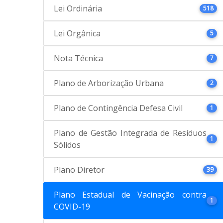
Lei Ordinária
518
Lei Orgânica
5
Nota Técnica
7
Plano de Arborização Urbana
2
Plano de Contingência Defesa Civil
1
Plano de Gestão Integrada de Resíduos
1
Sólidos
Plano Diretor
39
Plano Estadual de Vacinação contra
1
COVID-19