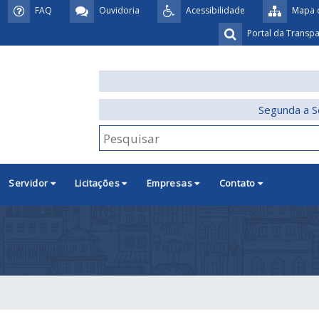
FAQ
Ouvidoria
Acessibilidade
Mapa d
Portal da Transp
Segunda a S
Servidor
Licitações
Empresas
Contato