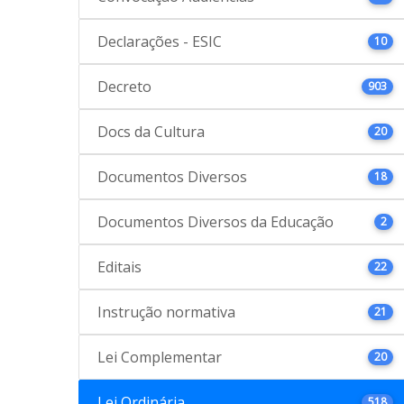
Declarações - ESIC
10
Decreto
903
Docs da Cultura
20
Documentos Diversos
18
Documentos Diversos da Educação
2
Editais
22
Instrução normativa
21
Lei Complementar
20
Lei Ordinária
518