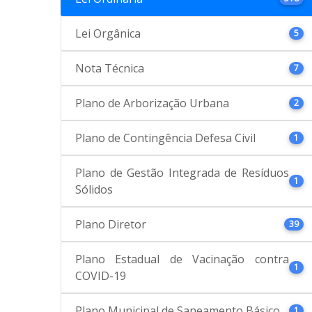
Lei Orgânica
5
Nota Técnica
7
Plano de Arborização Urbana
2
Plano de Contingência Defesa Civil
1
Plano de Gestão Integrada de Resíduos
1
Sólidos
Plano Diretor
39
Plano Estadual de Vacinação contra
1
COVID-19
Plano Municipal de Saneamento Básico
1