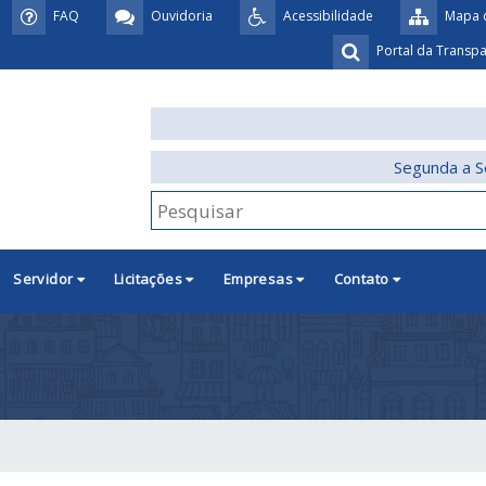
FAQ
Ouvidoria
Acessibilidade
Mapa d
Portal da Transp
Segunda a S
Servidor
Licitações
Empresas
Contato