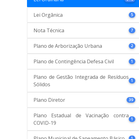
Lei Orgânica
5
Nota Técnica
7
Plano de Arborização Urbana
2
Plano de Contingência Defesa Civil
1
Plano de Gestão Integrada de Resíduos
1
Sólidos
Plano Diretor
39
Plano Estadual de Vacinação contra
1
COVID-19
Plano Municipal de Saneamento Básico
1