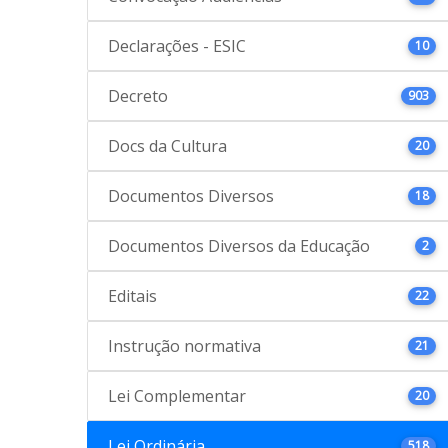
Declarações - ESIC
10
Decreto
903
Docs da Cultura
20
Documentos Diversos
18
Documentos Diversos da Educação
2
Editais
22
Instrução normativa
21
Lei Complementar
20
Lei Ordinária
518