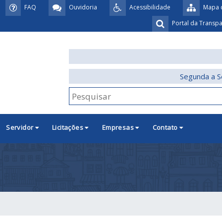
FAQ
Ouvidoria
Acessibilidade
Mapa d
Portal da Transp
Segunda a S
Servidor
Licitações
Empresas
Contato