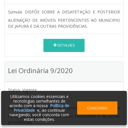
Súmula:
DISPÕE SOBRE A DESAFETAÇÃO E POSTERIOR
ALIENAÇÃO DE IMÓVEIS PERTENCENTES AO MUNICIPIO
DE JAPURÁ E DÁ OUTRAS PROVIDÊNCIAS.
DETALHES
Lei Ordinária 9/2020
Status:
Vigente
Utilizamos cookies essenciais e
tecnologias semelhantes de
acordo com a nossa
Política de
Súmula:
Dispõe sobre o Parcelamento do Solo no
CONCORDO
Privacidade
e, ao continuar
navegando, você concorda com
Município de Japurá, Condomínios Horizontais e dá outras
estas condições.
providências.