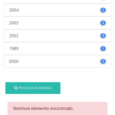
2004
2
2003
2
2002
4
1989
1
0000
2
PESQUISA AVANÇADA
Nenhum elemento encontrado.