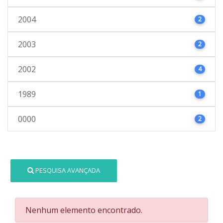
2004
2
2003
2
2002
4
1989
1
0000
2
PESQUISA AVANÇADA
Nenhum elemento encontrado.