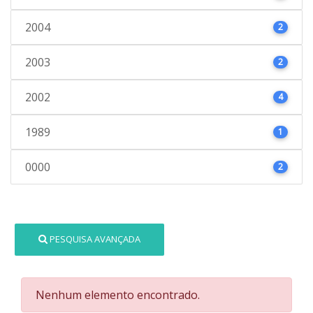
2004
2
2003
2
2002
4
1989
1
0000
2
PESQUISA AVANÇADA
Nenhum elemento encontrado.