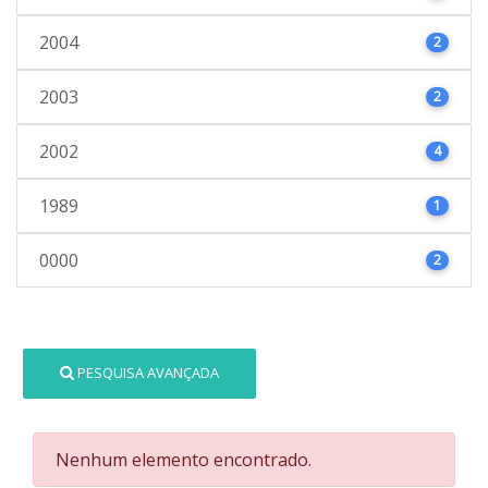
2004
2
2003
2
2002
4
1989
1
0000
2
PESQUISA AVANÇADA
Nenhum elemento encontrado.