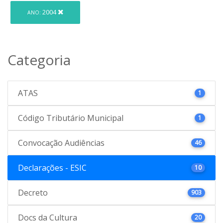
2004
ANO:
Categoria
ATAS
1
Código Tributário Municipal
1
Convocação Audiências
46
Declarações - ESIC
10
Decreto
903
Docs da Cultura
20