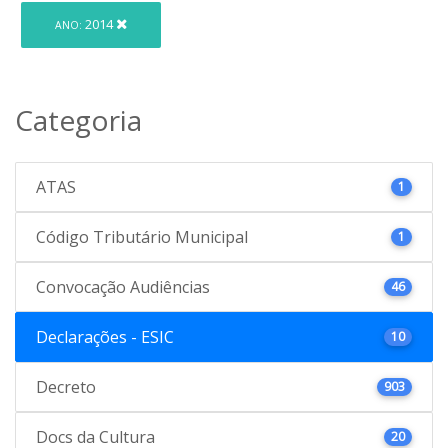
2014
ANO:
Categoria
ATAS
1
Código Tributário Municipal
1
Convocação Audiências
46
Declarações - ESIC
10
Decreto
903
Docs da Cultura
20