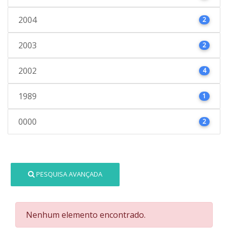
2004
2
2003
2
2002
4
1989
1
0000
2
PESQUISA AVANÇADA
Nenhum elemento encontrado.