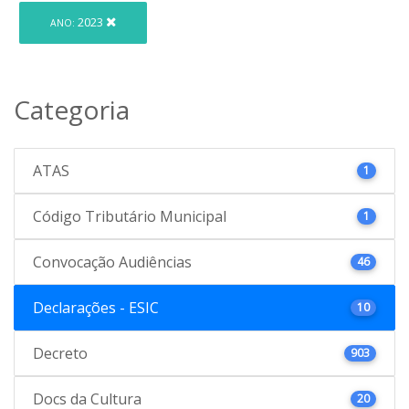
2023
ANO:
Categoria
ATAS
1
Código Tributário Municipal
1
Convocação Audiências
46
Declarações - ESIC
10
Decreto
903
Docs da Cultura
20