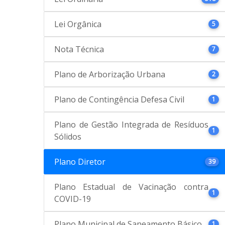
Lei Orgânica
5
Nota Técnica
7
Plano de Arborização Urbana
2
Plano de Contingência Defesa Civil
1
Plano de Gestão Integrada de Resíduos
1
Sólidos
Plano Diretor
39
Plano Estadual de Vacinação contra
1
COVID-19
Plano Municipal de Saneamento Básico
1