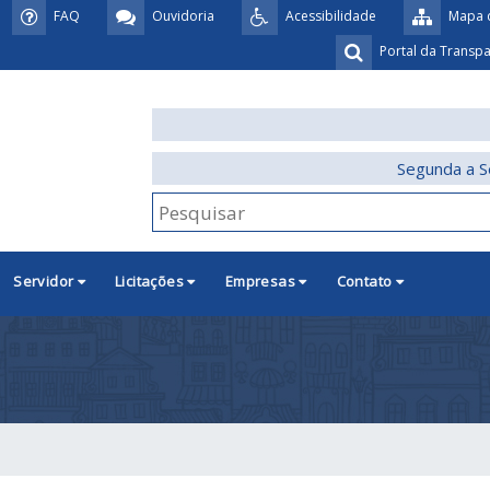
FAQ
Ouvidoria
Acessibilidade
Mapa d
Portal da Transp
Segunda a S
Servidor
Licitações
Empresas
Contato