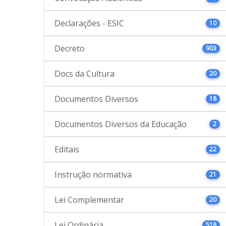
Declarações - ESIC
10
Decreto
903
Docs da Cultura
20
Documentos Diversos
18
Documentos Diversos da Educação
2
Editais
22
Instrução normativa
21
Lei Complementar
20
Lei Ordinária
518