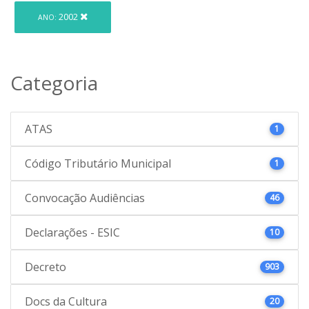
2002
ANO:
Categoria
ATAS
1
Código Tributário Municipal
1
Convocação Audiências
46
Declarações - ESIC
10
Decreto
903
Docs da Cultura
20