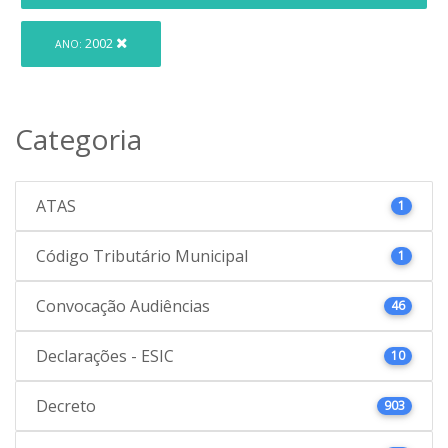
2002
ANO:
Categoria
ATAS
1
Código Tributário Municipal
1
Convocação Audiências
46
Declarações - ESIC
10
Decreto
903