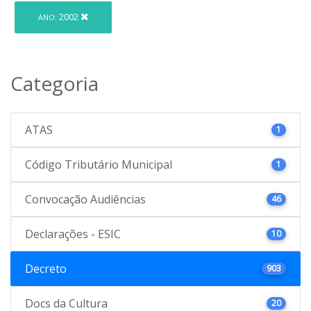
2002
ANO:
Categoria
ATAS
1
Código Tributário Municipal
1
Convocação Audiências
46
Declarações - ESIC
10
Decreto
903
Docs da Cultura
20