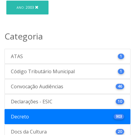
2003
ANO:
Categoria
ATAS
1
Código Tributário Municipal
1
Convocação Audiências
46
Declarações - ESIC
10
Decreto
903
Docs da Cultura
20