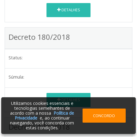
DETALHES
Decreto 180/2018
Status:
Súmula:
DETALHES
Utilizamos cookies essenciais e
tecnologias semelhantes de
acordo com a nossa
Política de
CONCORDO
Privacidade
e, ao continuar
navegando, você concorda com
Decreto 179/2018
estas condições.