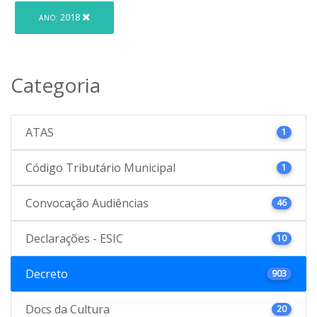
2018
ANO:
Categoria
ATAS
1
Código Tributário Municipal
1
Convocação Audiências
46
Declarações - ESIC
10
Decreto
903
Docs da Cultura
20