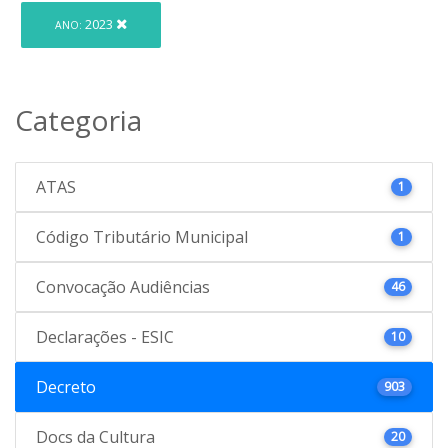
2023
ANO:
Categoria
ATAS
1
Código Tributário Municipal
1
Convocação Audiências
46
Declarações - ESIC
10
Decreto
903
Docs da Cultura
20