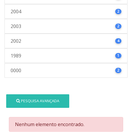
2004
2
2003
2
2002
4
1989
1
0000
2
PESQUISA AVANÇADA
Nenhum elemento encontrado.