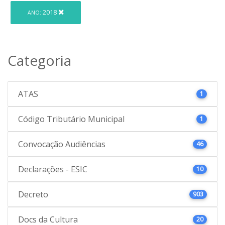
2018
ANO:
Categoria
ATAS
1
Código Tributário Municipal
1
Convocação Audiências
46
Declarações - ESIC
10
Decreto
903
Docs da Cultura
20