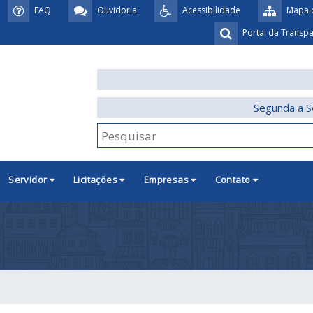
FAQ
Ouvidoria
Acessibilidade
Mapa d
Portal da Transp
Segunda a S
Servidor
Licitações
Empresas
Contato