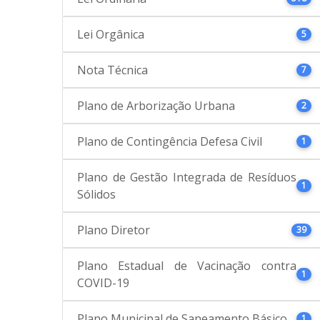
Lei Orgânica
5
Nota Técnica
7
Plano de Arborização Urbana
2
Plano de Contingência Defesa Civil
1
Plano de Gestão Integrada de Resíduos
1
Sólidos
Plano Diretor
39
Plano Estadual de Vacinação contra
1
COVID-19
Plano Municipal de Saneamento Básico
1