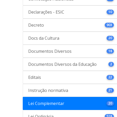
Declarações - ESIC
10
Decreto
903
Docs da Cultura
20
Documentos Diversos
18
Documentos Diversos da Educação
2
Editais
22
Instrução normativa
21
Lei Complementar
20
Lei Ordinária
518