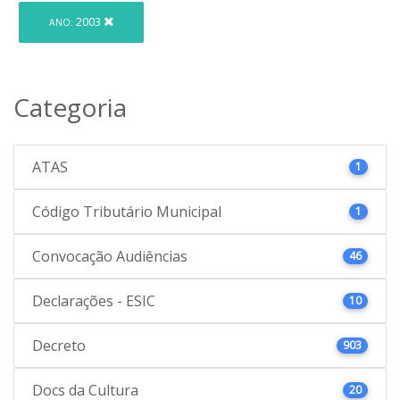
2003
ANO:
Categoria
ATAS
1
Código Tributário Municipal
1
Convocação Audiências
46
Declarações - ESIC
10
Decreto
903
Docs da Cultura
20