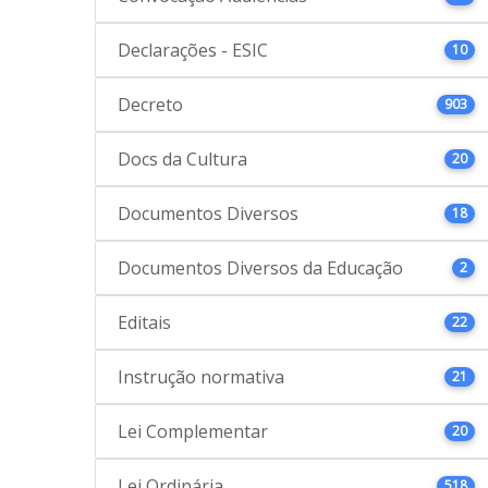
Declarações - ESIC
10
Decreto
903
Docs da Cultura
20
Documentos Diversos
18
Documentos Diversos da Educação
2
Editais
22
Instrução normativa
21
Lei Complementar
20
Lei Ordinária
518