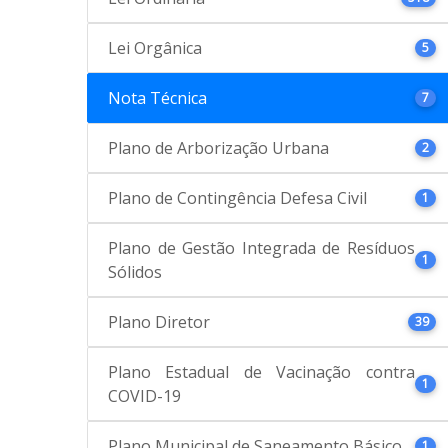
Lei Orgânica
5
Nota Técnica
7
Plano de Arborização Urbana
2
Plano de Contingência Defesa Civil
1
Plano de Gestão Integrada de Resíduos
1
Sólidos
Plano Diretor
39
Plano Estadual de Vacinação contra
1
COVID-19
Plano Municipal de Saneamento Básico
1