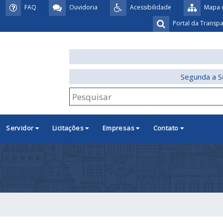
FAQ
Ouvidoria
Acessibilidade
Mapa d
Portal da Transp
Segunda a S
Servidor
Licitações
Empresas
Contato