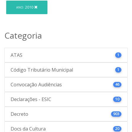
2010
ANO:
Categoria
ATAS
1
Código Tributário Municipal
1
Convocação Audiências
46
Declarações - ESIC
10
Decreto
903
Docs da Cultura
20