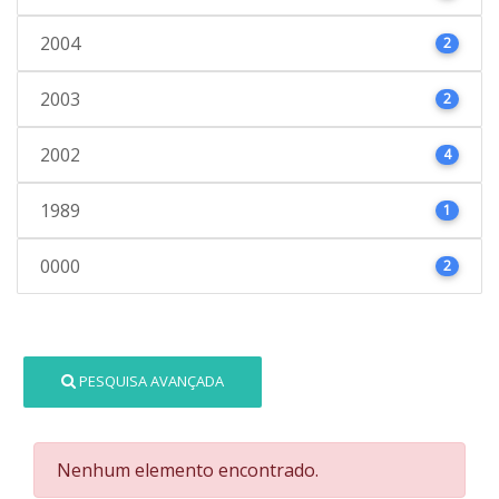
2004
2
2003
2
2002
4
1989
1
0000
2
PESQUISA AVANÇADA
Nenhum elemento encontrado.