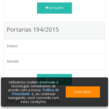
DETALHES
Portarias 194/2015
Status:
Súmula:
DETALHES
Utilizamos cookies essenciais e
tecnologias semelhantes de
acordo com a nossa
Política de
CONCORDO
Privacidade
e, ao continuar
navegando, você concorda com
Portarias 193/2015
estas condições.