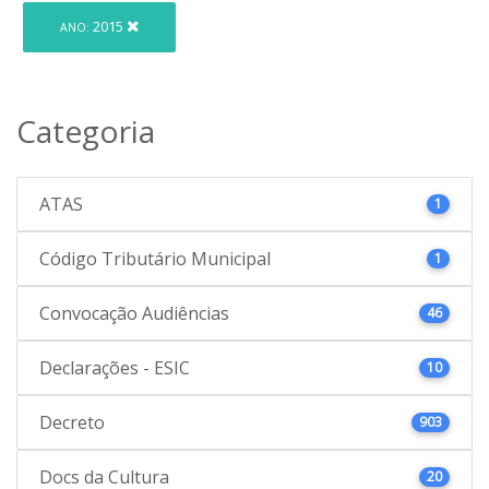
2015
ANO:
Categoria
ATAS
1
Código Tributário Municipal
1
Convocação Audiências
46
Declarações - ESIC
10
Decreto
903
Docs da Cultura
20