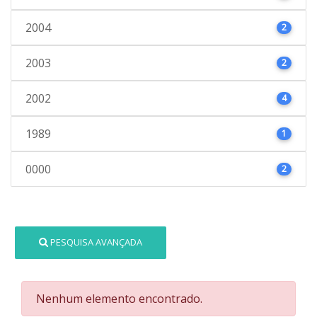
2004
2
2003
2
2002
4
1989
1
0000
2
PESQUISA AVANÇADA
Nenhum elemento encontrado.