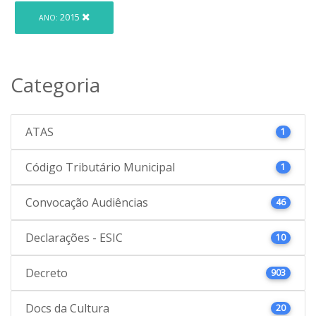
2015
ANO:
Categoria
ATAS
1
Código Tributário Municipal
1
Convocação Audiências
46
Declarações - ESIC
10
Decreto
903
Docs da Cultura
20