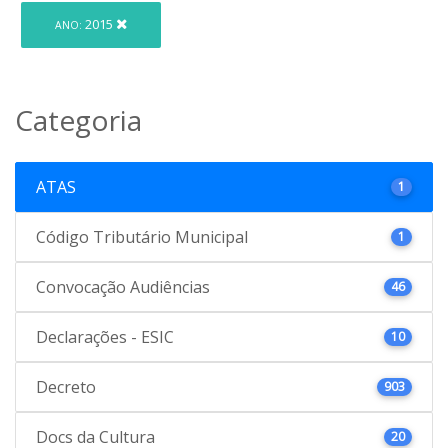
2015
ANO:
Categoria
ATAS
1
Código Tributário Municipal
1
Convocação Audiências
46
Declarações - ESIC
10
Decreto
903
Docs da Cultura
20