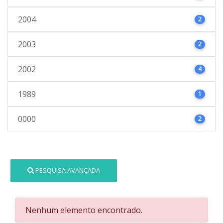
2004
2
2003
2
2002
4
1989
1
0000
2
PESQUISA AVANÇADA
Nenhum elemento encontrado.