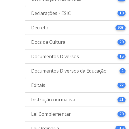
Declarações - ESIC
10
Decreto
903
Docs da Cultura
20
Documentos Diversos
18
Documentos Diversos da Educação
2
Editais
22
Instrução normativa
21
Lei Complementar
20
Lei Ordinária
518