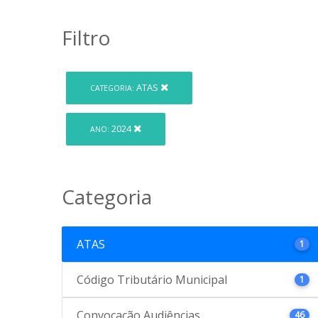
Filtro
ATAS
CATEGORIA:
2024
ANO:
Categoria
ATAS
1
Código Tributário Municipal
1
Convocação Audiências
46