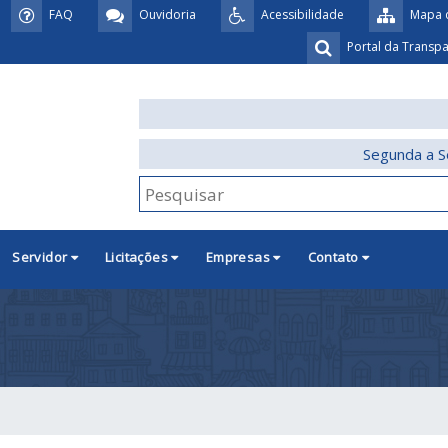
FAQ
Ouvidoria
Acessibilidade
Mapa d
Portal da Transp
Segunda a S
Servidor
Licitações
Empresas
Contato