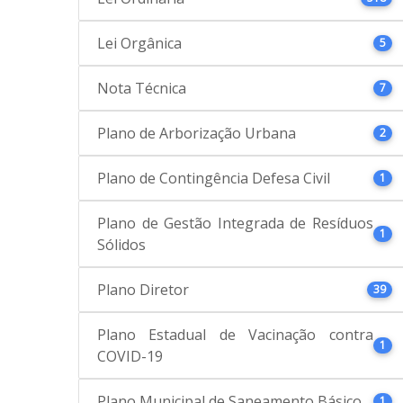
Lei Orgânica
5
Nota Técnica
7
Plano de Arborização Urbana
2
Plano de Contingência Defesa Civil
1
Plano de Gestão Integrada de Resíduos
1
Sólidos
Plano Diretor
39
Plano Estadual de Vacinação contra
1
COVID-19
Plano Municipal de Saneamento Básico
1