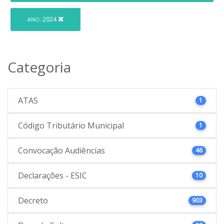
2024
ANO:
Categoria
ATAS
1
Código Tributário Municipal
1
Convocação Audiências
46
Declarações - ESIC
10
Decreto
903