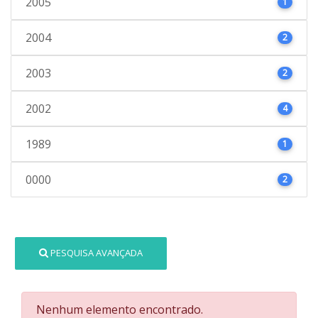
2005
1
2004
2
2003
2
2002
4
1989
1
0000
2
PESQUISA AVANÇADA
Nenhum elemento encontrado.