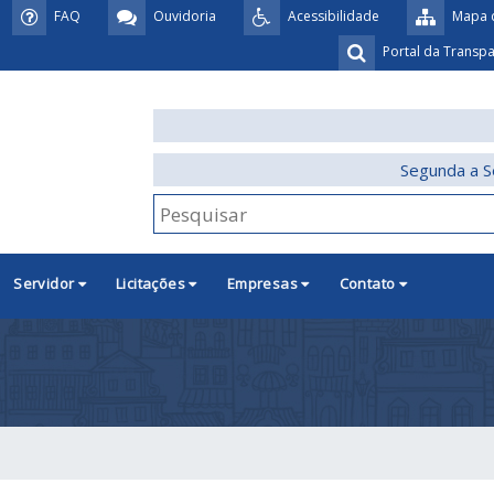
FAQ
Ouvidoria
Acessibilidade
Mapa d
Portal da Transp
Segunda a S
Servidor
Licitações
Empresas
Contato