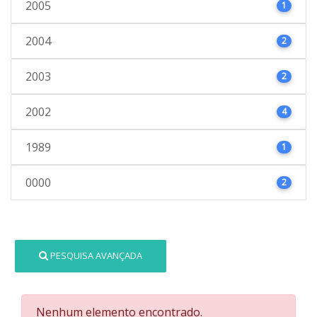
2005
1
2004
2
2003
2
2002
4
1989
1
0000
2
PESQUISA AVANÇADA
Nenhum elemento encontrado.