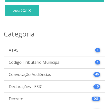
2021
ANO:
Categoria
ATAS
1
Código Tributário Municipal
1
Convocação Audiências
46
Declarações - ESIC
10
Decreto
903