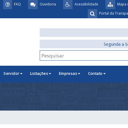
FAQ
Ouvidoria
Acessibilidade
Mapa d
Portal da Transp
Segunda a S
Servidor
Licitações
Empresas
Contato