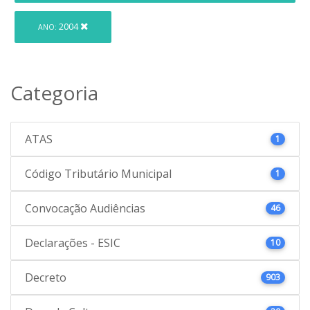
2004
ANO:
Categoria
ATAS
1
Código Tributário Municipal
1
Convocação Audiências
46
Declarações - ESIC
10
Decreto
903